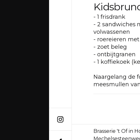
Kidsbrunch
- 1 frisdrank
- 2 sandwiches
m
volwassenen
- roereieren met
- zoet beleg
- ontbijtgranen
- 1 koffiekoek (
Naargelang de 
meesmullen van 
Brasserie 't Of in 
Mechelsesteenweg