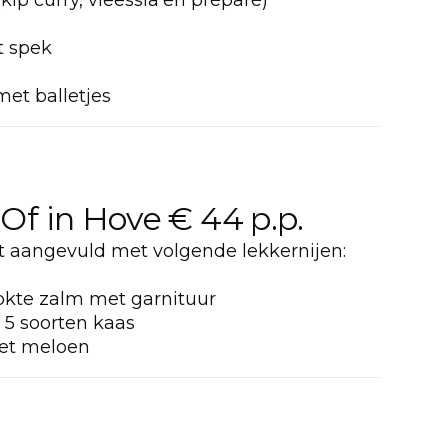
kip curry, vleessla
en préparé)
t spek
et balletjes
 Of in Hove € 44 p.p.
 aangevuld met volgende lekkernijen:
ookte zalm met garnituur
 5 soorten kaas
et meloen