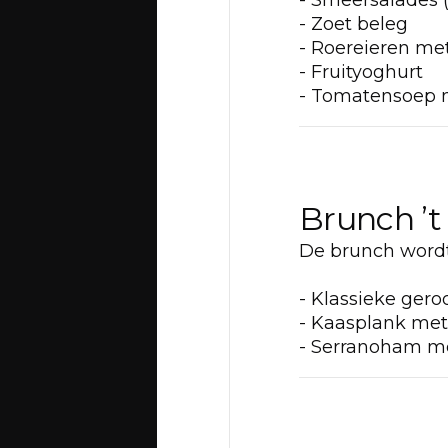
- Smeersalades (
- Zoet beleg
- Roereieren me
- Fruityoghurt
- Tomatensoep m
Brunch ’t
De brunch wordt
- Klassieke ger
- Kaasplank met
- Serranoham m